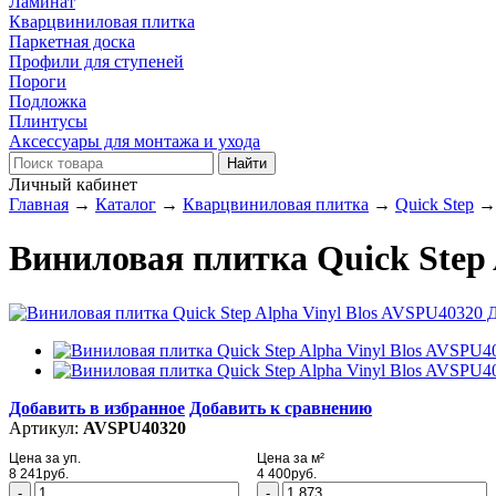
Ламинат
Кварцвиниловая плитка
Паркетная доска
Профили для ступеней
Пороги
Подложка
Плинтусы
Аксессуары для монтажа и ухода
Личный кабинет
Главная
→
Каталог
→
Кварцвиниловая плитка
→
Quick Step
Виниловая плитка Quick Step 
Добавить в избранное
Добавить к сравнению
Артикул:
AVSPU40320
Цена за уп.
Цена за м²
8 241
руб.
4 400
руб.