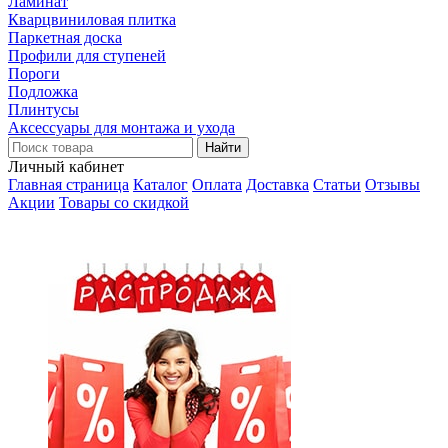
Ламинат
Кварцвиниловая плитка
Паркетная доска
Профили для ступеней
Пороги
Подложка
Плинтусы
Аксессуары для монтажа и ухода
Личный кабинет
Главная страница
Каталог
Оплата
Доставка
Статьи
Отзывы
Акции
Товары со скидкой