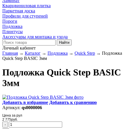
Ламинат
Кварцвиниловая плитка
Паркетная доска
Профили для ступеней
Пороги
Подложка
Плинтусы
Аксессуары для монтажа и ухода
Личный кабинет
Главная
→
Каталог
→
Подложка
→
Quick Step
→
Подложка
Quick Step BASIC 3мм
Подложка Quick Step BASIC
3мм
Добавить в избранное
Добавить к сравнению
Артикул:
qs0000006
Цена за рул
2 775
руб.