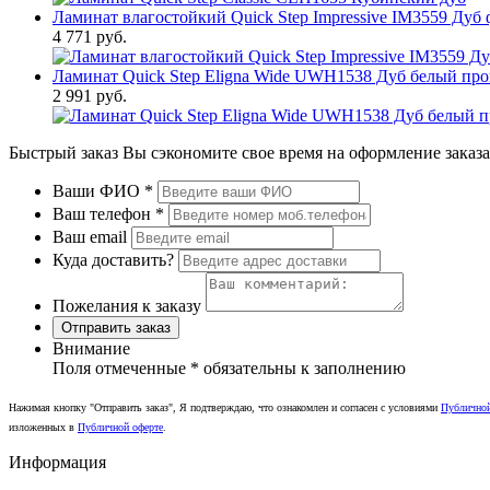
Ламинат влагостойкий Quick Step Impressive IM3559 Ду
4 771 руб.
Ламинат Quick Step Eligna Wide UWH1538 Дуб белый пр
2 991 руб.
Быстрый заказ
Вы сэкономите свое время на оформление заказа
Ваши ФИО
*
Ваш телефон
*
Ваш email
Куда доставить?
Пожелания к заказу
Отправить заказ
Внимание
Поля отмеченные
*
обязательны к заполнению
Нажимая кнопку "Отправить заказ", Я подтверждаю, что ознакомлен и согласен с условиями
Публично
изложенных в
Публичной оферте
.
Информация