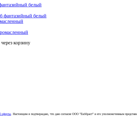
б фантазийный белый
омасленный
 через корзину
й оферты
. Настоящим я подтверждаю, что даю согласие ООО "Екббраст" и его уполномоченным представ