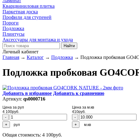
Ламинат
Кварцвиниловая плитка
Паркетная доска
Профили для ступеней
Пороги
Подложка
Плинтусы
Аксессуары для монтажа и ухода
Личный кабинет
Главная
→
Каталог
→
Подложка
→
Подложка пробковая GO
Подложка пробковая GO4CO
Добавить в избранное
Добавить к сравнению
Артикул:
qs0000716
Цена за рул
Цена за м.кв
4 100
руб.
410
руб.
рул
м.кв
Общая стоимость:
4 100
руб.