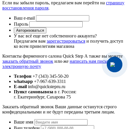
Если вы забыли пароль, предлагаем вам перейти на
страницу
восстановления пароля
.
Ваш e-mail
Пароль
Авторизоваться
У вас всё еще нет собственного аккаунта?
Предлагаем вам
зарегистрироваться
и получить доступ
ко всем привелегиям магазина
Контакты фирменного салона Quick Step
А также вы можете
заказать обратный звонок
или-же
написать нам письмо на
электронную почту
Телефон
+7 (343) 345-50-20
whatsapp
+7-967-639-3311
E-mail
info@quickstepru.ru
Пункт самовывоза
в г. Россия:
г. Екатеринбург, Сахарова 75
Заказать обратный звонок
Ваши данные останутся строго
конфидециальными и не будут переданы третьим лицам.
Ваше имя
Ваш телефон