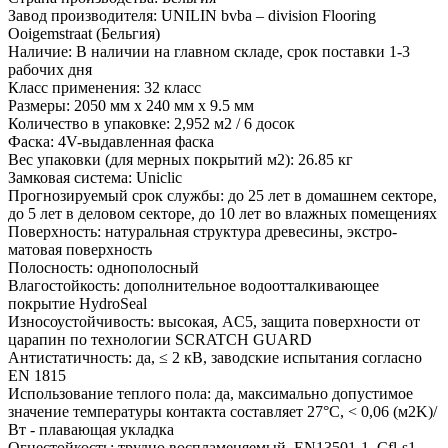
Завод производителя: UNILIN bvba – division Flooring
Ooigemstraat (Бельгия)
Наличие: В наличии на главном складе, срок поставки 1-3
рабочих дня
Класс применения: 32 класс
Размеры: 2050 мм х 240 мм х 9.5 мм
Количество в упаковке: 2,952 м2 / 6 досок
Фаска: 4V-выдавленная фаска
Вес упаковки (для мерных покрытий м2): 26.85 кг
Замковая система: Uniclic
Прогнозируемый срок службы: до 25 лет в домашнем секторе,
до 5 лет в деловом секторе, до 10 лет во влажных помещениях
Поверхность: натуральная структура древесины, экстро-
матовая поверхность
Полосность: однополосный
Влагостойкость: дополнительное водоотталкивающее
покрытие HydroSeal
Износоустойчивость: высокая, AC5, защита поверхности от
царапин по технологии SCRATCH GUARD
Антистатичность: да, ≤ 2 кВ, заводские испытания согласно
EN 1815
Использование теплого пола: да, максимально допустимое
значение температуры контакта составляет 27°С, < 0,06 (м2K)/
Вт - плавающая укладка
Огнестойкость: трудно воспламеняемый, EN13501-1, Cfl-s1