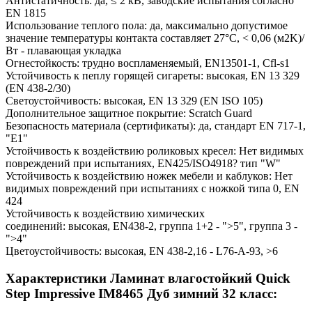
Антистатичность: да, ≤ 2 кВ, заводские испытания согласно
EN 1815
Использование теплого пола: да, максимально допустимое
значение температуры контакта составляет 27°С, < 0,06 (м2K)/
Вт - плавающая укладка
Огнестойкость: трудно воспламеняемый, EN13501-1, Cfl-s1
Устойчивость к пеплу горящей сигареты: высокая, EN 13 329
(EN 438-2/30)
Светоустойчивость: высокая, EN 13 329 (EN ISO 105)
Дополнительное защитное покрытие: Scratch Guard
Безопасность материала (сертификаты): да, стандарт EN 717-1,
"E1"
Устойчивость к воздействию роликовых кресел: Нет видимых
повреждений при испытаниях, EN425/ISO4918? тип "W"
Устойчивость к воздействию ножек мебели и каблуков: Нет
видимых повреждений при испытаниях с ножкой типа 0, EN
424
Устойчивость к воздействию химических
соединений: высокая, EN438-2, группа 1+2 - ">5", группа 3 -
">4"
Цветоустойчивость: высокая, EN 438-2,16 - L76-A-93, >6
Характеристики Ламинат влагостойкий Quick
Step Impressive IM8465 Дуб зимний 32 класс: