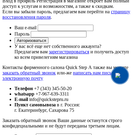
Вход в профиль
Регистрация в магазине откроет вам полный
доступ к услугам и возможностям, а также к скидкам.
Если вы забыли пароль, предлагаем вам перейти на
страницу
восстановления пароля
.
Ваш e-mail
Пароль
Авторизоваться
У вас всё еще нет собственного аккаунта?
Предлагаем вам
зарегистрироваться
и получить доступ
ко всем привелегиям магазина
Контакты фирменного салона Quick Step
А также вы можете
заказать обратный звонок
или-же
написать нам письмо на
электронную почту
Телефон
+7 (343) 345-50-20
whatsapp
+7-967-639-3311
E-mail
info@quickstepru.ru
Пункт самовывоза
в г. Россия:
г. Екатеринбург, Сахарова 75
Заказать обратный звонок
Ваши данные останутся строго
конфидециальными и не будут переданы третьим лицам.