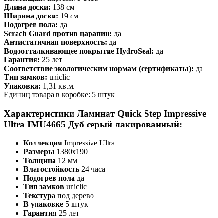
Длина доски:
138 см
Ширина доски:
19 см
Подогрев пола:
да
Scrach Guard против царапин:
да
Антистатичная поверхность:
да
Водоотталкивающее покрытие HydroSeal:
да
Гарантия:
25 лет
Соответствие экологическим нормам (сертификаты):
да
Тип замков:
uniclic
Упаковка:
1,31 кв.м.
Единиц товара в коробке: 5 штук
Характеристики Ламинат Quick Step Impressive
Ultra IMU4665 Дуб серый лакированный:
Коллекция
Impressive Ultra
Размеры
1380х190
Толщина
12 мм
Влагостойкость
24 часа
Подогрев пола
да
Тип замков
uniclic
Текстура
под дерево
В упаковке
5 штук
Гарантия
25 лет