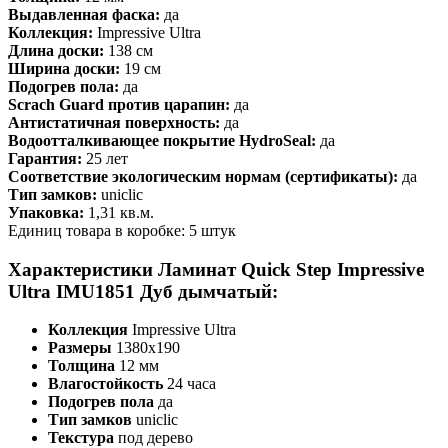
Выдавленная фаска:
да
Коллекция:
Impressive Ultra
Длина доски:
138 см
Ширина доски:
19 см
Подогрев пола:
да
Scrach Guard против царапин:
да
Антистатичная поверхность:
да
Водоотталкивающее покрытие HydroSeal:
да
Гарантия:
25 лет
Соответствие экологическим нормам (сертификаты):
да
Тип замков:
uniclic
Упаковка:
1,31 кв.м.
Единиц товара в коробке: 5 штук
Характеристики Ламинат Quick Step Impressive
Ultra IMU1851 Дуб дымчатый:
Коллекция
Impressive Ultra
Размеры
1380х190
Толщина
12 мм
Влагостойкость
24 часа
Подогрев пола
да
Тип замков
uniclic
Текстура
под дерево