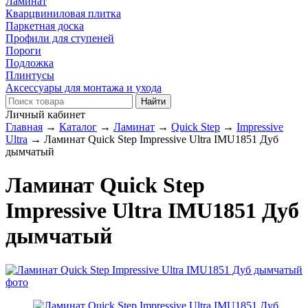
Ламинат
Кварцвиниловая плитка
Паркетная доска
Профили для ступеней
Пороги
Подложка
Плинтусы
Аксессуары для монтажа и ухода
Личный кабинет
Главная
→
Каталог
→
Ламинат
→
Quick Step
→
Impressive
Ultra
→
Ламинат Quick Step Impressive Ultra IMU1851 Дуб
дымчатый
Ламинат Quick Step
Impressive Ultra IMU1851 Дуб
дымчатый