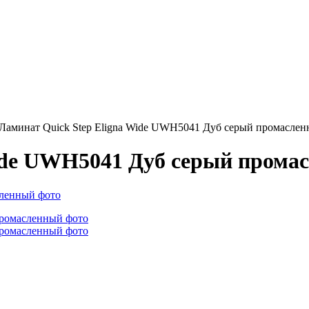
Ламинат Quick Step Eligna Wide UWH5041 Дуб серый промасле
Wide UWH5041 Дуб серый прома