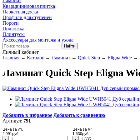
Ламинат
Кварцвиниловая плитка
Паркетная доска
Профили для ступеней
Пороги
Подложка
Плинтусы
Аксессуары для монтажа и ухода
Личный кабинет
Главная
→
Каталог
→
Ламинат
→
Quick Step
→
Eligna Wide
→
Ламинат Quick Step Eligna 
Добавить в избранное
Добавить к сравнению
Артикул:
791
Цена за уп.
Цена за м²
2 991
руб.
1 630
руб.