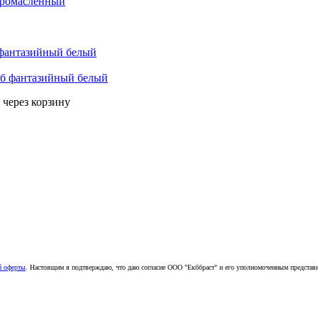
б фантазийный белый
 через корзину
й оферты
. Настоящим я подтверждаю, что даю согласие ООО "Екббраст" и его уполномоченным представ