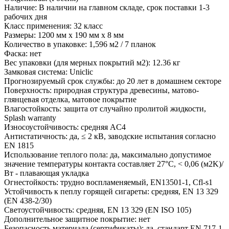
Наличие: В наличии на главном складе, срок поставки 1-3
рабочих дня
Класс применения: 32 класс
Размеры: 1200 мм х 190 мм х 8 мм
Количество в упаковке: 1,596 м2 / 7 планок
Фаска: нет
Вес упаковки (для мерных покрытий м2): 12.36 кг
Замковая система: Uniclic
Прогнозируемый срок службы: до 20 лет в домашнем секторе
Поверхность: природная структура древесины, матово-
глянцевая отделка, матовое покрытие
Влагостойкость: защита от случайно пролитой жидкости,
Splash warranty
Износоустойчивость: средняя AC4
Антистатичность: да, ≤ 2 кВ, заводские испытания согласно
EN 1815
Использование теплого пола: да, максимально допустимое
значение температуры контакта составляет 27°С, < 0,06 (м2K)/
Вт - плавающая укладка
Огнестойкость: трудно воспламеняемый, EN13501-1, Cfl-s1
Устойчивость к пеплу горящей сигареты: средняя, EN 13 329
(EN 438-2/30)
Светоустойчивость: средняя, EN 13 329 (EN ISO 105)
Дополнительное защитное покрытие: нет
Безопасность материала (сертификаты): да, стандарт EN 717-1,