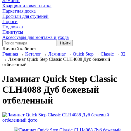
Ламинат
Кварцвиниловая плитка
Паркетная доска
Профили для ступеней
Пороги
Подложка
Плинтусы
Аксессуары для монтажа и ухода
Личный кабинет
Главная
→
Каталог
→
Ламинат
→
Quick Step
→
Classic
→
32
→
Ламинат Quick Step Classic CLH4088 Дуб бежевый
отбеленный
Ламинат Quick Step Classic
CLH4088 Дуб бежевый
отбеленный