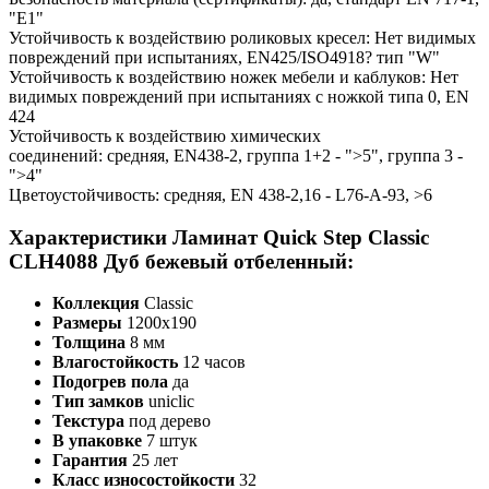
"E1"
Устойчивость к воздействию роликовых кресел: Нет видимых
повреждений при испытаниях, EN425/ISO4918? тип "W"
Устойчивость к воздействию ножек мебели и каблуков: Нет
видимых повреждений при испытаниях с ножкой типа 0, EN
424
Устойчивость к воздействию химических
соединений: средняя, EN438-2, группа 1+2 - ">5", группа 3 -
">4"
Цветоустойчивость: средняя, EN 438-2,16 - L76-A-93, >6
Характеристики Ламинат Quick Step Classic
CLH4088 Дуб бежевый отбеленный:
Коллекция
Classic
Размеры
1200х190
Толщина
8 мм
Влагостойкость
12 часов
Подогрев пола
да
Тип замков
uniclic
Текстура
под дерево
В упаковке
7 штук
Гарантия
25 лет
Класс износостойкости
32