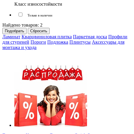
Класс износостойкости
Только в наличии
Найдено товаров:
2
Ламинат
Кварцвиниловая плитка
Паркетная доска
Профили
для ступеней
Пороги
Подложка
Плинтусы
Аксессуары для
монтажа и ухода