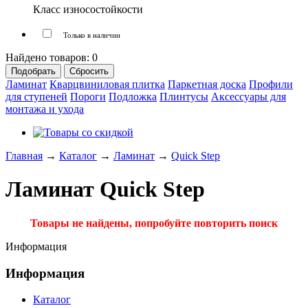
Класс износостойкости
Только в наличии
Найдено товаров:
0
Ламинат
Кварцвиниловая плитка
Паркетная доска
Профили
для ступеней
Пороги
Подложка
Плинтусы
Аксессуары для
монтажа и ухода
Главная
→
Каталог
→
Ламинат
→
Quick Step
Ламинат Quick Step
Товары не найдены, попробуйте повторить поиск
Информация
Информация
Каталог