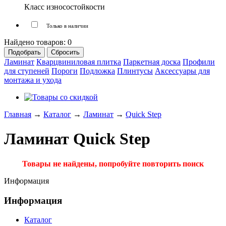
Класс износостойкости
Только в наличии
Найдено товаров:
0
Ламинат
Кварцвиниловая плитка
Паркетная доска
Профили
для ступеней
Пороги
Подложка
Плинтусы
Аксессуары для
монтажа и ухода
Главная
→
Каталог
→
Ламинат
→
Quick Step
Ламинат Quick Step
Товары не найдены, попробуйте повторить поиск
Информация
Информация
Каталог